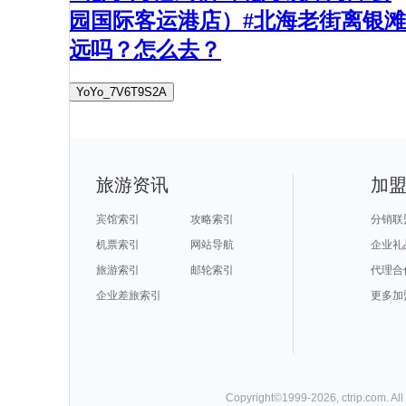
园国际客运港店）#北海老街离银滩
远吗？怎么去？
YoYo_7V6T9S2A
旅游资讯
加
宾馆索引
攻略索引
分销联
机票索引
网站导航
企业礼
旅游索引
邮轮索引
代理合
企业差旅索引
更多加
Copyright©
1999-
2026
,
ctrip.com
. Al