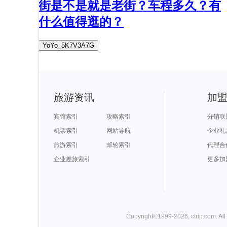
街是不是就是老街？车程多久？有
什么值得逛的？
YoYo_5K7V3A7G
旅游资讯
加
宾馆索引
攻略索引
分销联
机票索引
网站导航
企业礼
旅游索引
邮轮索引
代理合
企业差旅索引
更多加
Copyright©
1999-
2026
,
ctrip.com
. Al