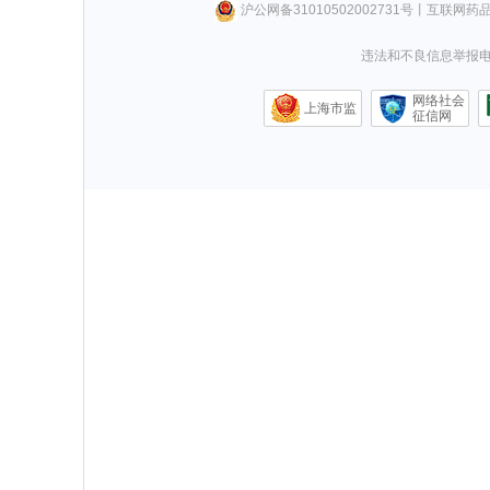
沪公网备31010502002731号
丨
互联网药
违法和不良信息举报电话0
网络社会
上海市监
征信网