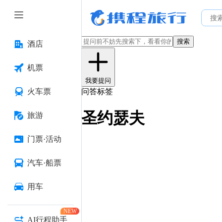
搜索
酒店
机票
我要提问
火车票
问答标签
圣约瑟夫
旅游
门票·活动
汽车·船票
用车
NEW
AI行程助手