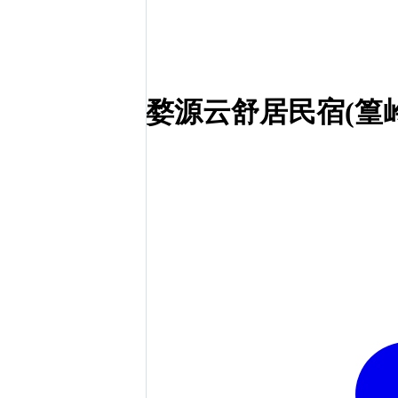
婺源云舒居民宿(篁