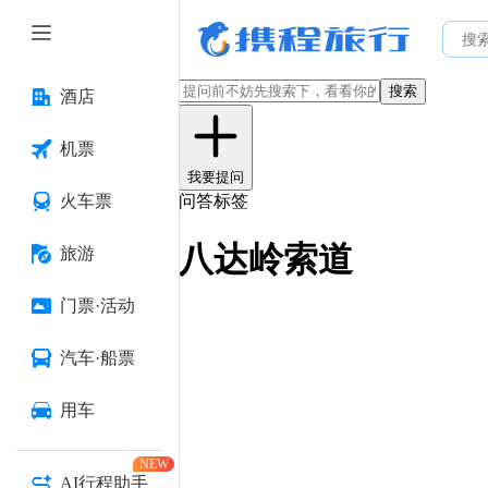
搜索
酒店
机票
我要提问
火车票
问答标签
八达岭索道
旅游
门票·活动
汽车·船票
用车
NEW
AI行程助手