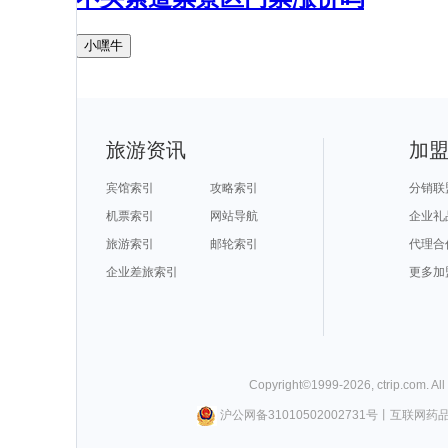
小嘿牛
旅游资讯
加
宾馆索引
攻略索引
分销联
机票索引
网站导航
企业礼
旅游索引
邮轮索引
代理合
企业差旅索引
更多加
Copyright©
1999-
2026
,
ctrip.com
. Al
沪公网备31010502002731号
丨
互联网药