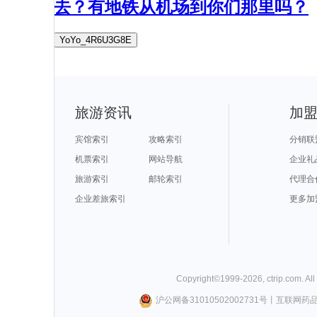
去？有地铁从机场到你们那里吗？
YoYo_4R6U3G8E
旅游资讯
加
宾馆索引
攻略索引
分销联
机票索引
网站导航
企业礼
旅游索引
邮轮索引
代理合
企业差旅索引
更多加
Copyright©
1999-
2026
,
ctrip.com
. Al
沪公网备31010502002731号
丨
互联网药