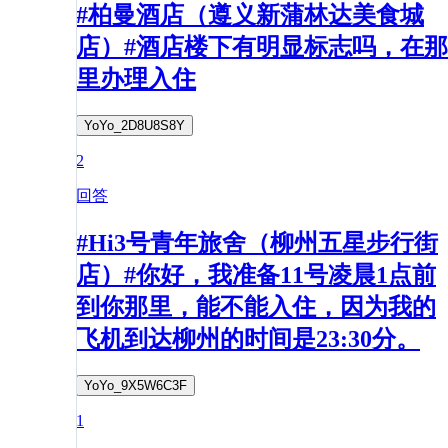
#柏曼酒店（遵义新蒲林达美食城
店）#酒店楼下有明显标志吗，在那
里办理入住
YoYo_2D8U8S8Y
2
回答
#Hi3号青年旅舍（柳州五星步行街
店）#你好，我准备11号凌晨1点前
到你那里，能不能入住，因为我的
飞机到达柳州的时间是23:30分。
YoYo_9X5W6C3F
1