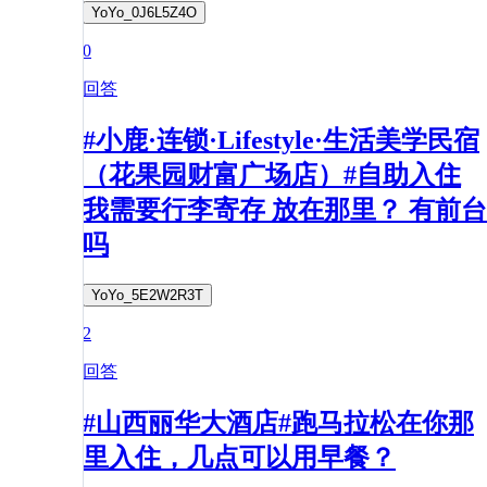
YoYo_0J6L5Z4O
0
回答
#小鹿·连锁·Lifestyle·生活美学民宿
（花果园财富广场店）#自助入住
我需要行李寄存 放在那里？ 有前台
吗
YoYo_5E2W2R3T
2
回答
#山西丽华大酒店#跑马拉松在你那
里入住，几点可以用早餐？