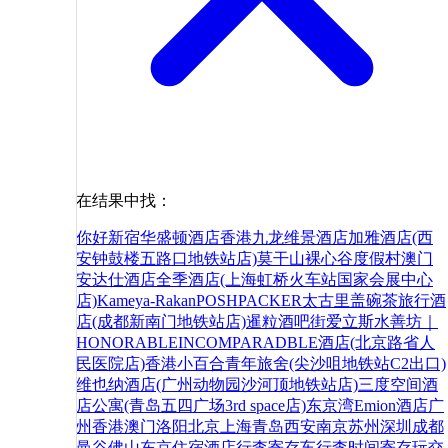
在结果中找：
你好
新宿华盛顿酒店
香港九龙维景酒店
加雅酒店(西
安钟鼓楼五路口地铁站店)
莫干山裸心谷度假村
澳门
安达仕酒店
全季酒店(上海虹桥火车站国家会展中心
店)
Kameya-Rakan
POSHPACKER太古里盖碗茶旅行酒
店(成都新南门地铁站店)
暹粒酒吧街
爱立斯水善坊｜
HONORABLEINCOMPARADBLE酒店(北京路省人
民医院店)
香港小百合青年旅舍(尖沙咀地铁站C2出口)
维也纳酒店(广州动物园沙河顶地铁站店)
三度空间酒
店公寓(青岛五四广场3rd space店)
东京湾Emion酒店
广
州
香港
澳门
洛阳
北京
上海
青岛
西安
南京
苏州
深圳
成都
曼谷
佛山
东京
住宿
酒店
行李寄存
车
行李
时间
寄存
玩
交