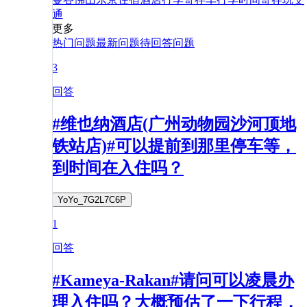
通
更多
热门问题
最新问题
待回答问题
3
回答
#维也纳酒店(广州动物园沙河顶地
铁站店)#可以提前到那里停车等，
到时间在入住吗？
YoYo_7G2L7C6P
1
回答
#Kameya-Rakan#请问可以凌晨办
理入住吗？大概预估了一下行程，