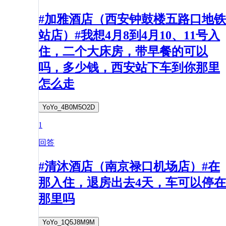
#加雅酒店（西安钟鼓楼五路口地铁
站店）#我想4月8到4月10、11号入
住，二个大床房，带早餐的可以
吗，多少钱，西安站下车到你那里
怎么走
YoYo_4B0M5O2D
1
回答
#清沐酒店（南京禄口机场店）#在
那入住，退房出去4天，车可以停在
那里吗
YoYo_1Q5J8M9M