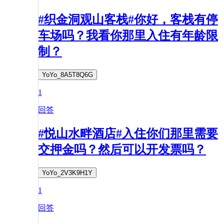
#织金洞观山客栈#你好，客栈有停
车场吗？我看你那里入住有年龄限
制？
YoYo_8A5T8Q6G
1
回答
#悦山水畔酒店#入住你们那里需要
交押金吗？然后可以开发票吗？
YoYo_2V3K9H1Y
1
回答