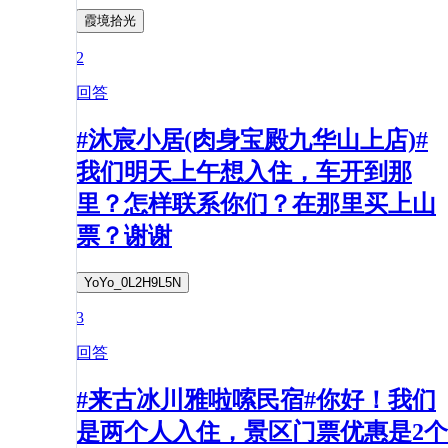
霞境拾光
2
回答
#沐宸小居(肉身宝殿九华山上店)#
我们明天上午想入住，车开到那
里？怎样联系你们？在那里买上山
票？谢谢
YoYo_0L2H9L5N
3
回答
#来古冰川雅啦嗦民宿#你好！我们
是两个人入住，景区门票优惠是2个