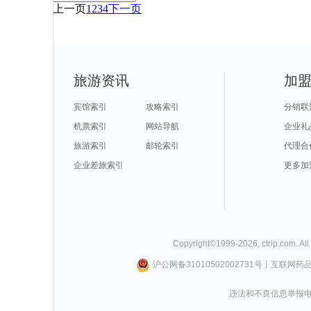
上一页
1
2
3
4
下一页
旅游资讯
加
宾馆索引
攻略索引
分销联
机票索引
网站导航
企业礼
旅游索引
邮轮索引
代理合
企业差旅索引
更多加
Copyright©
1999-
2026
,
ctrip.com
. Al
沪公网备31010502002731号
丨
互联网药
违法和不良信息举报电话0