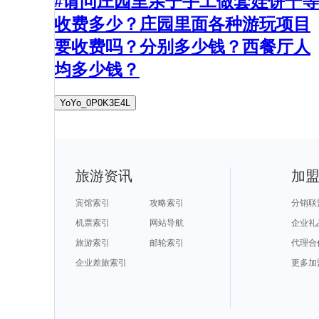
#请问庄园里亲子手工做套娃饼干等
收费多少？庄园里面各种游玩项目
要收费吗？分别多少钱？西餐厅人
均多少钱？
YoYo_0P0K3E4L
旅游资讯
加
宾馆索引
攻略索引
分销联
机票索引
网站导航
企业礼
旅游索引
邮轮索引
代理合
企业差旅索引
更多加