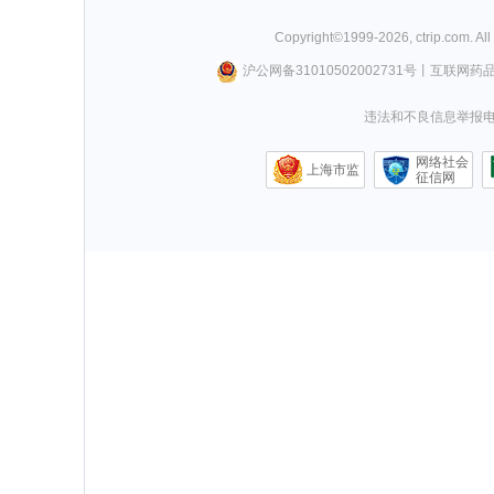
Copyright©
1999-
2026
,
ctrip.com
. Al
沪公网备31010502002731号
丨
互联网药
违法和不良信息举报电话0
网络社会
上海市监
征信网