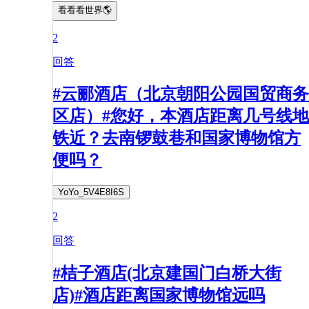
看看看世界🌎
2
回答
#云郦酒店（北京朝阳公园国贸商务
区店）#您好，本酒店距离几号线地
铁近？去南锣鼓巷和国家博物馆方
便吗？
YoYo_5V4E8I6S
2
回答
#桔子酒店(北京建国门白桥大街
店)#酒店距离国家博物馆远吗