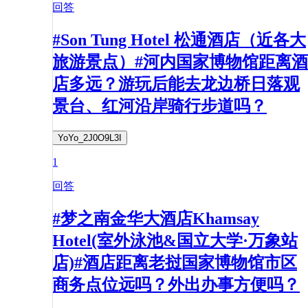
回答
#Son Tung Hotel 松通酒店（近各大
旅游景点）#河内国家博物馆距离酒
店多远？游玩后能去龙边桥日落观
景台、红河沿岸骑行步道吗？
YoYo_2J0O9L3I
1
回答
#梦之南金华大酒店Khamsay
Hotel(室外泳池&国立大学·万象站
店)#酒店距离老挝国家博物馆市区
商务点位远吗？外出办事方便吗？