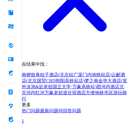
在结果中找：
南锣鼓巷
桔子酒店(北京站广渠门内地铁站店)
云郦酒
店(北京国贸CBD朝阳高铁站店)
梦之南金华大酒店(室
外泳池&近老挝国立大学·万象高铁站)
西河内酒店
北
京
河内
红河
万象
老挝
道
住宿
酒店
方便
地铁
市区
游玩
骑
行
更多
热门问题
最新问题
待回答问题
1