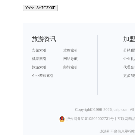
YoYo_8H7C3X6F
旅游资讯
加
宾馆索引
攻略索引
分销联
机票索引
网站导航
企业礼
旅游索引
邮轮索引
代理合
企业差旅索引
更多加
Copyright©
1999-
2026
,
ctrip.com
. Al
沪公网备31010502002731号
丨
互联网药
违法和不良信息举报电话0