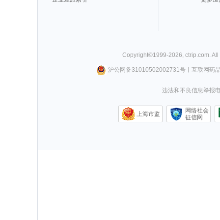
Copyright©
1999-
2026
,
ctrip.com
. Al
沪公网备31010502002731号
丨
互联网药
违法和不良信息举报电话0
网络社会
上海市监
征信网