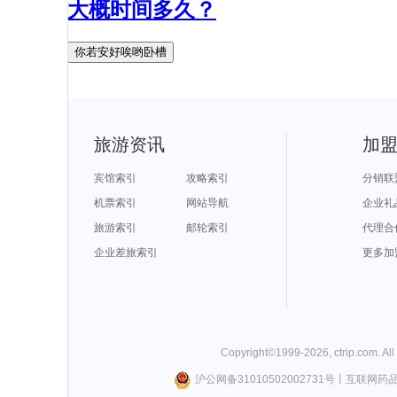
大概时间多久？
你若安好唉哟卧槽
旅游资讯
加
宾馆索引
攻略索引
分销联
机票索引
网站导航
企业礼
旅游索引
邮轮索引
代理合
企业差旅索引
更多加
Copyright©
1999-
2026
,
ctrip.com
. Al
沪公网备31010502002731号
丨
互联网药