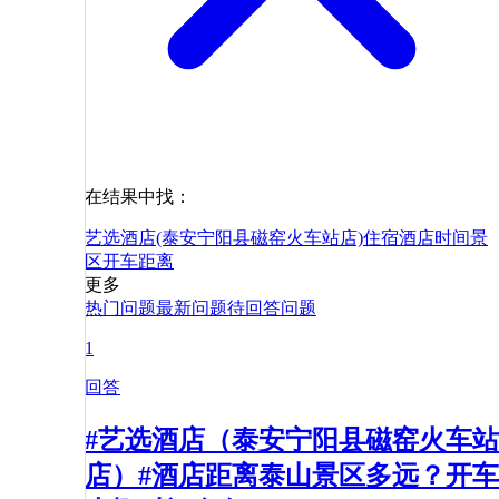
在结果中找：
艺选酒店(泰安宁阳县磁窑火车站店)
住宿
酒店
时间
景
区
开车
距离
更多
热门问题
最新问题
待回答问题
1
回答
#艺选酒店（泰安宁阳县磁窑火车站
店）#酒店距离泰山景区多远？开车