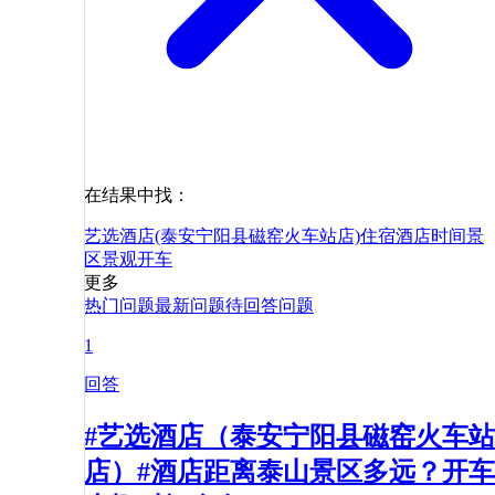
在结果中找：
艺选酒店(泰安宁阳县磁窑火车站店)
住宿
酒店
时间
景
区
景观
开车
更多
热门问题
最新问题
待回答问题
1
回答
#艺选酒店（泰安宁阳县磁窑火车站
店）#酒店距离泰山景区多远？开车