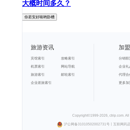
大概时间多久？
你若安好唉哟卧槽
旅游资讯
加
宾馆索引
攻略索引
分销联
机票索引
网站导航
企业礼
旅游索引
邮轮索引
代理合
企业差旅索引
更多加
Copyright©
1999-
2026
,
ctrip.com
. Al
沪公网备31010502002731号
丨
互联网药