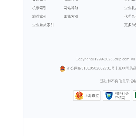
机票索引
网站导航
企业礼
旅游索引
邮轮索引
代理合
企业差旅索引
更多加
Copyright©
1999-
2026
,
ctrip.com
. Al
沪公网备31010502002731号
丨
互联网药
违法和不良信息举报电话0
网络社会
上海市监
征信网