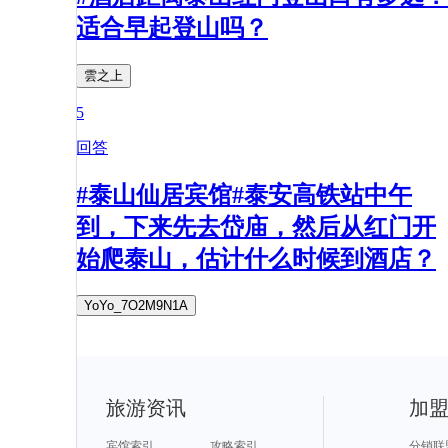
适合早起登山吗？
雲之上
5
回答
#泰山仙居宾馆#泰安高铁站中午
到，下来先去岱庙，然后从红门开
始爬泰山，估计什么时候到酒店？
YoYo_7O2M9N1A
旅游资讯
加
宾馆索引
攻略索引
分销联