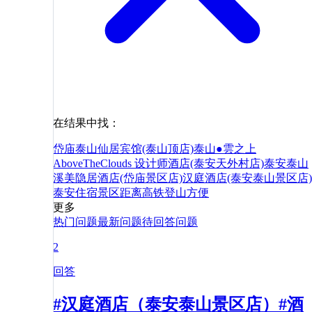
在结果中找：
岱庙
泰山仙居宾馆(泰山顶店)
泰山●雲之上
AboveTheClouds 设计师酒店(泰安天外村店)
泰安泰山
溪美隐居酒店(岱庙景区店)
汉庭酒店(泰安泰山景区店)
泰安
住宿
景区
距离
高铁
登山
方便
更多
热门问题
最新问题
待回答问题
2
回答
#汉庭酒店（泰安泰山景区店）#酒