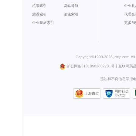
机票索引
网站导航
企业礼
旅游索引
邮轮索引
代理合
企业差旅索引
更多加
Copyright©
1999-
2026
,
ctrip.com
. Al
沪公网备31010502002731号
丨
互联网药
违法和不良信息举报电话0
网络社会
上海市监
征信网