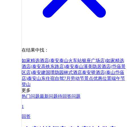
在结果中找：
如家精选酒店(泰安泰山火车站银座广场店)
如家精选
酒店(泰安高铁东路店)
泰安泰山溪美隐居酒店(岱庙景
区店)
泰安建国璞隐园林式酒店
泰安驿酒店(泰山岱庙
店)
泰安
山东
住宿
自驾
7月
劳动节
景点
优惠
位置
端午节
登山
更多
热门问题
最新问题
待回答问题
1
回答