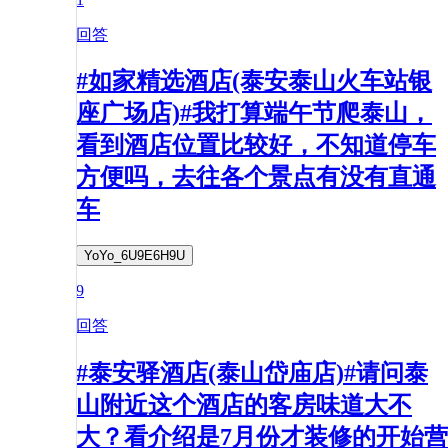
回答
#如家精选酒店(泰安泰山火车站银
座广场店)#我打算端午节爬泰山，
看到酒店位置比较好，不知道停车
方便吗，去往各个景点有没有直通
车
YoYo_6U9E6H9U
9
回答
#泰安驿酒店(泰山岱庙店)#请问泰
山附近这个酒店的客房味道大不
大？看介绍是7月份才装修的开始营