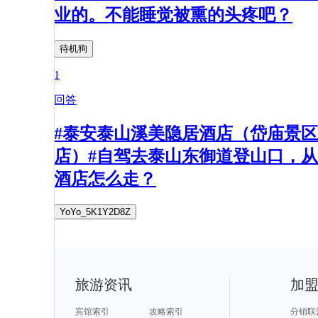
业的。不能睡觉被熏的头疼吧？
待机狗
1
回答
#泰安泰山溪美隐居酒店（岱庙景区
店）#自驾去泰山东御道登山口，从
酒店怎么走？
YoYo_5K1Y2D8Z
旅游资讯
加
宾馆索引
攻略索引
分销联