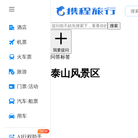
搜索
酒店
机票
我要提问
火车票
问答标签
泰山风景区
旅游
门票·活动
汽车·船票
用车
NEW
AI行程助手