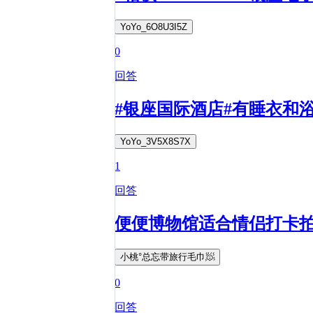
YoYo_6O8U3I5Z
0
回答
#银座国际酒店#有睡衣和
YoYo_3V5X8S7X
1
回答
便便博物馆适合情侣打卡
小桃°总忘带旅行毛巾🧖
0
回答