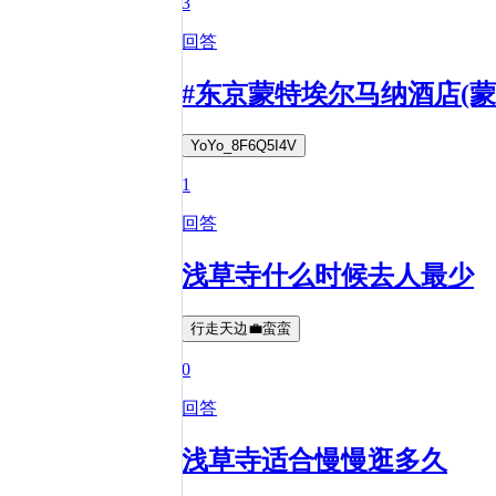
3
回答
#东京蒙特埃尔马纳酒店(蒙
YoYo_8F6Q5I4V
1
回答
浅草寺什么时候去人最少
行走天边💼蛮蛮
0
回答
浅草寺适合慢慢逛多久