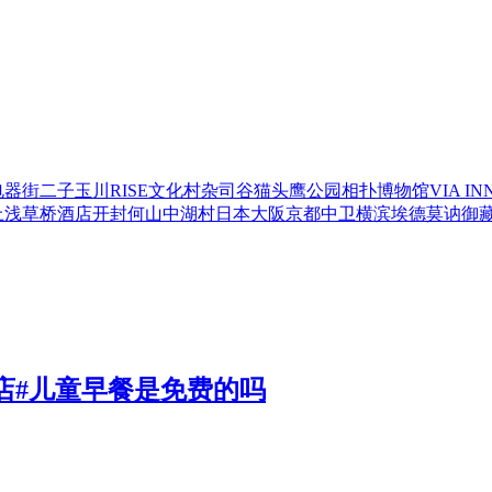
电器街
二子玉川RISE
文化村
杂司谷猫头鹰公园
相扑博物馆
VIA I
上浅草桥酒店
开封
何
山中湖村
日本
大阪
京都
中卫
横滨
埃德
莫讷
御
酒店#儿童早餐是免费的吗