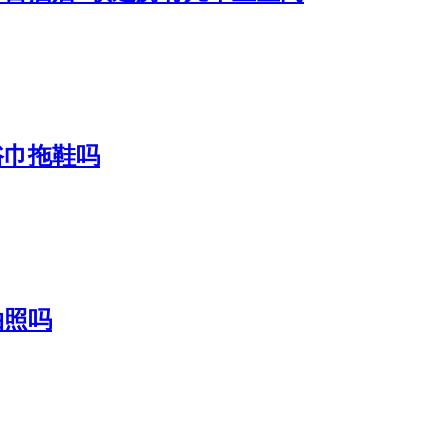
浴巾拖鞋吗
拍照吗