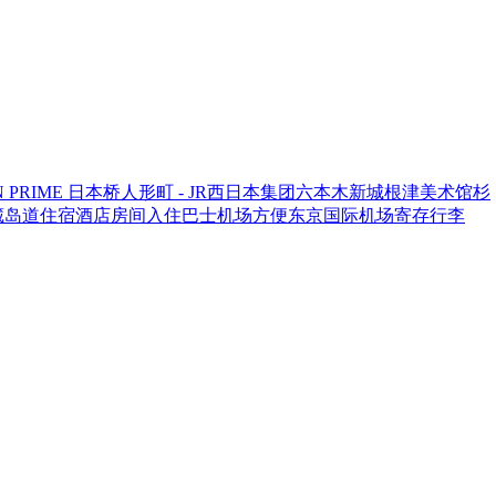
NN PRIME 日本桥人形町 - JR西日本集团
六本木新城
根津美术馆
杉
藏岛
道
住宿
酒店
房间
入住
巴士
机场
方便
东京国际机场
寄存
行李