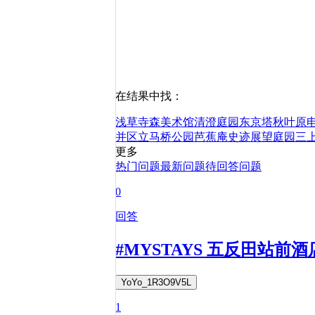
在结果中找：
浅草寺
森美术馆
清澄庭园
东京塔
秋叶原
并区立马桥公园
芭蕉庵史迹展望庭园
三
更多
热门问题
最新问题
待回答问题
0
回答
#MYSTAYS 五反田站前
YoYo_1R3O9V5L
1