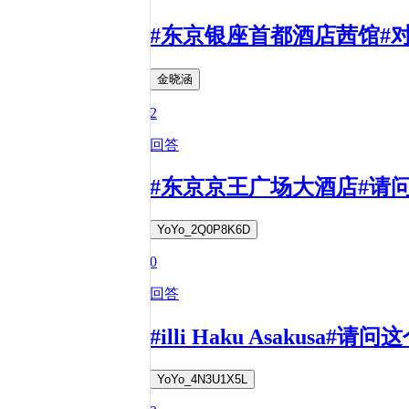
#东京银座首都酒店茜馆#
金晓涵
2
回答
#东京京王广场大酒店#请
YoYo_2Q0P8K6D
0
回答
#illi Haku Asakus
YoYo_4N3U1X5L