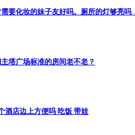
对需要化妆的妹子友好吗。厕所的灯够亮吗
问主塔广场标准的房间老不老？
a#请问这个酒店边上方便吗 吃饭 带娃