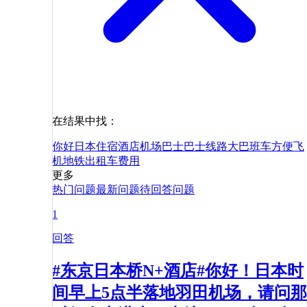
在结果中找：
你好
日本
住宿
酒店
机场巴士
巴士
线路
大巴
班车
方便
飞
机
地铁
出租车
费用
更多
热门问题
最新问题
待回答问题
1
回答
#东京日本桥N+酒店#你好！日本时
间早上5点半落地羽田机场，请问那