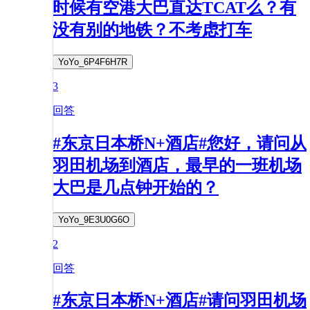
时候有空港大巴直达TCAT么？有
没有别的地铁？不考虑打车
YoYo_6P4F6H7R
3
回答
#东京日本桥N+酒店#您好，请问从
羽田机场到酒店，最早的一班机场
大巴是几点钟开始的？
YoYo_9E3U0G6O
2
回答
#东京日本桥N+酒店#请问羽田机场