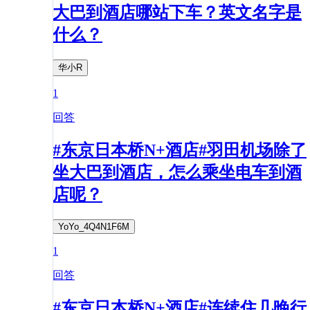
大巴到酒店哪站下车？英文名字是
什么？
华小R
1
回答
#东京日本桥N+酒店#羽田机场除了
坐大巴到酒店，怎么乘坐电车到酒
店呢？
YoYo_4Q4N1F6M
1
回答
#东京日本桥N+酒店#连续住几晚行