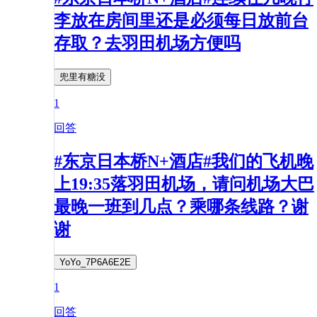
李放在房间里还是必须每日放前台
存取？去羽田机场方便吗
兜里有糖没
1
回答
#东京日本桥N+酒店#我们的飞机晚
上19:35落羽田机场，请问机场大巴
最晚一班到几点？乘哪条线路？谢
谢
YoYo_7P6A6E2E
1
回答