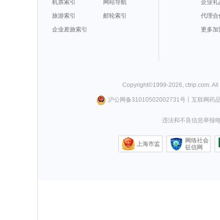
机票索引
网站导航
企业礼
旅游索引
邮轮索引
代理合
企业差旅索引
更多加
Copyright©
1999-
2026
,
ctrip.com
. Al
沪公网备31010502002731号
丨
互联网药
违法和不良信息举报电话0
网络社会
上海市监
征信网