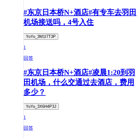
#东京日本桥N+酒店#有专车去羽田
机场接送吗，4号入住
YoYo_3M1I7T3P
1
回答
#东京日本桥N+酒店#凌晨1:20到羽
田机场，什么交通过去酒店，费用
多少？
YoYo_3X6H4P3J
1
回答