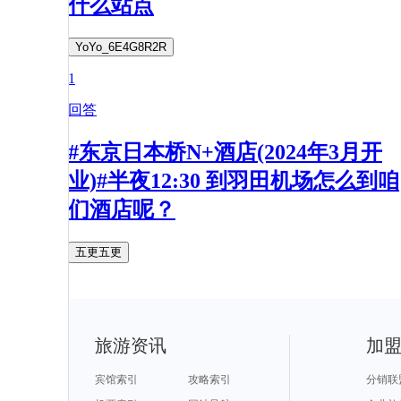
什么站点
YoYo_6E4G8R2R
1
回答
#东京日本桥N+酒店(2024年3月开
业)#半夜12:30 到羽田机场怎么到咱
们酒店呢？
五更五更
旅游资讯
加
宾馆索引
攻略索引
分销联