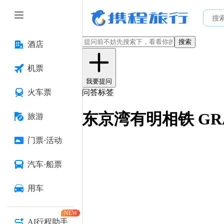
搜索
酒店
机票
我要提问
火车票
问答标签
东京湾有明相铁 GRA
旅游
门票·活动
汽车·船票
用车
NEW
AI行程助手