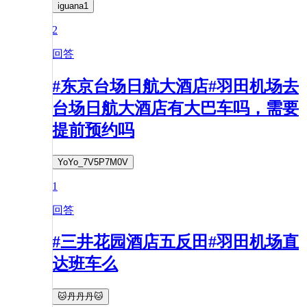
iguana1
2
回答
#东京台场日航大酒店#羽田机场去
台场日航大酒店有大巴车吗，需要
提前预约吗
YoYo_7V5P7M0V
1
回答
#三井花园酒店五反田#羽田机场直
达班车么
🐱丹丹丹🐱