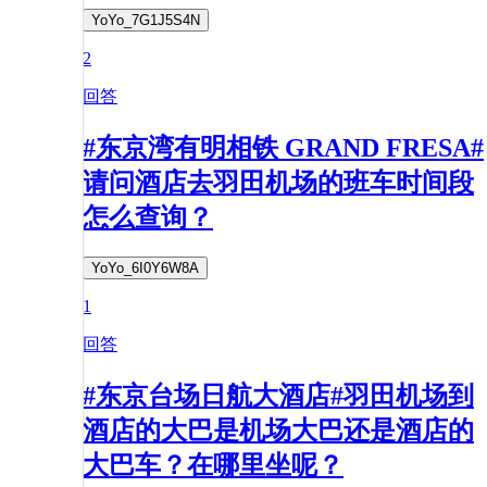
YoYo_7G1J5S4N
2
回答
#东京湾有明相铁 GRAND FRESA#
请问酒店去羽田机场的班车时间段
怎么查询？
YoYo_6I0Y6W8A
1
回答
#东京台场日航大酒店#羽田机场到
酒店的大巴是机场大巴还是酒店的
大巴车？在哪里坐呢？