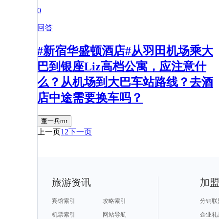
0
回答
#新宿华盛顿酒店#从羽田机场乘大
巴到银座Liz高档公寓，应注意什
么？从机场到大巴车站路线？去酒
店中途需要换车吗？
董一兵mr
上一页
1
2
下一页
旅游资讯
加
宾馆索引
攻略索引
分销联
机票索引
网站导航
企业礼