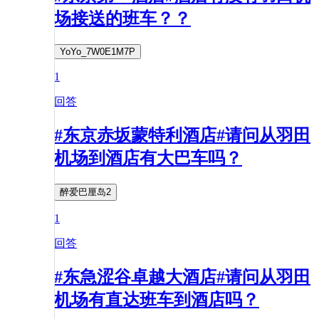
场接送的班车？？
YoYo_7W0E1M7P
1
回答
#东京赤坂蒙特利酒店#请问从羽田
机场到酒店有大巴车吗？
醉爱巴厘岛2
1
回答
#东急涩谷卓越大酒店#请问从羽田
机场有直达班车到酒店吗？