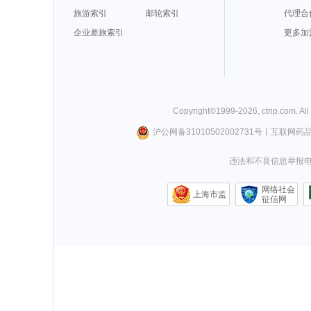
旅游索引
邮轮索引
代理合
企业差旅索引
更多加
Copyright©
1999-
2026
,
ctrip.com
. Al
沪公网备31010502002731号
丨
互联网药
违法和不良信息举报电话0
网络社会
上海市监
征信网