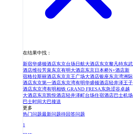
在结果中找：
新宿华盛顿酒店
东京台场日航大酒店
东京黎凡特东武
酒店
维拉芳泉东京有明大酒店
东京日本桥N+酒店
新
宿格拉斯丽酒店
东京京王广场大酒店
银座
东京湾洲际
酒店
东京第一酒店
东京湾有明华盛顿酒店
轻井泽王子
酒店
东京湾有明相铁 GRAND FRESA
东急涩谷卓越
大酒店
东京凯悦酒店
轻井泽町
台场
住宿
酒店
巴士
机场
巴士
时间
大巴
接送
更多
热门问题
最新问题
待回答问题
1