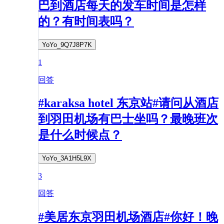
巴到酒店每天的发车时间是怎样
的？有时间表吗？
YoYo_9Q7J8P7K
1
回答
#karaksa hotel 东京站#请问从酒店
到羽田机场有巴士坐吗？最晚班次
是什么时候点？
YoYo_3A1H5L9X
3
回答
#美居东京羽田机场酒店#你好！晚