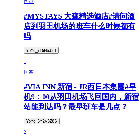
回答
#MYSTAYS 大森精选酒店#请问酒
店到羽田机场的班车什么时候都有
吗
YoYo_7L5N6J3B
1
回答
#VIA INN 新宿 - JR西日本集團#早
机9：00从羽田机场飞回国内，新宿
站能到达吗？最早班车是几点？
YoYo_6Y2V3Z8S
2