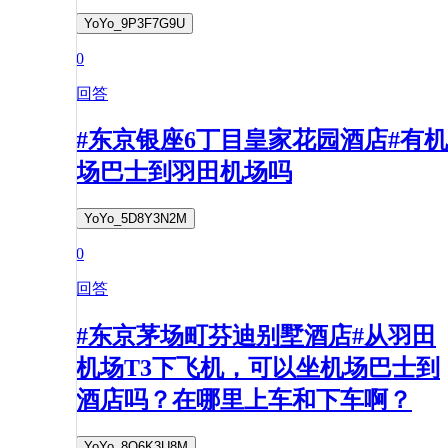
YoYo_9P3F7G9U
0
回答
#东京银座6丁目皇家花园酒店#有机
场巴士到羽田机场吗
YoYo_5D8Y3N2M
0
回答
#东京茅场町芬迪别墅酒店#从羽田
机场T3下飞机，可以坐机场巴士到
酒店吗？在哪里上车和下车啊？
YoYo_8O6K3U8M