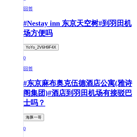
回答
#Nestay inn 东京天空树#到羽田机
场方便吗
YoYo_2V6H9F4X
0
回答
#东京麻布奥克伍德酒店公寓(雅诗
阁集团)#酒店到羽田机场有接驳巴
士吗？
海豚一哥
0