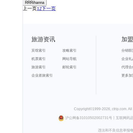
RRRihanna
上一页
1
2
下一页
旅游资讯
加
宾馆索引
攻略索引
分销联
机票索引
网站导航
企业礼
旅游索引
邮轮索引
代理合
企业差旅索引
更多加
Copyright©
1999-
2026
,
ctrip.com
. Al
沪公网备31010502002731号
丨
互联网药
违法和不良信息举报电话0