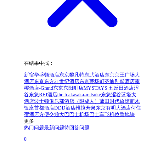
在结果中找：
新宿华盛顿酒店
东京黎凡特东武酒店
东京京王广场大
酒店
东京东方21世纪酒店
东京茅场町芬迪别墅酒店
露
樱酒店-Grand东京东阳町店
MYSTAYS 五反田酒店
涩
谷东急REI酒店
the b akasaka-mitsuke
东急涩谷蓝塔大
酒店
波士顿俱乐部酒店（限成人）
蒲田时代旅馆
萌木
银座首都酒店
DDD酒店
维拉芳泉东京有明大酒店
何
住
宿
酒店
方便
交通
大巴
巴士
机场巴士
车
飞机
位置
地铁
更多
热门问题
最新问题
待回答问题
0