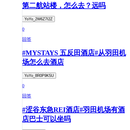
第二航站楼，怎么去？远吗
YoYo_2W6Z7I2Z
0
回答
#MYSTAYS 五反田酒店#从羽田机
场怎么去酒店
YoYo_8R0P9K5U
0
回答
#涩谷东急REI酒店#羽田机场有酒
店巴士可以坐吗