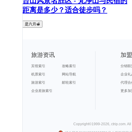
台山风景名胜区 - 梵净山与民宿的
距离是多少？适合徒步吗？
是六月🍯
旅游资讯
加
宾馆索引
攻略索引
分销联
机票索引
网站导航
企业礼
旅游索引
邮轮索引
代理合
企业差旅索引
更多加
Copyright©
1999-
2026
,
ctrip.com
. Al