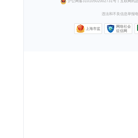
沪公网备31010502002731号
丨
互联网药
违法和不良信息举报电话0
网络社会
上海市监
征信网