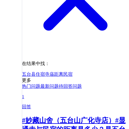
在结果中找：
五台县
住宿
寺庙
距离
民宿
更多
热门问题
最新问题
待回答问题
1
回答
#妙藏山舍（五台山广化寺店）#显