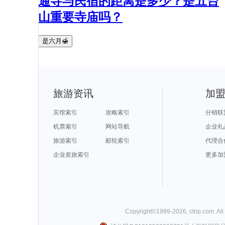
通寺与民宿的距离是多少？是五台
山重要寺庙吗？
是六月🍯
旅游资讯
加
宾馆索引
攻略索引
分销联
机票索引
网站导航
企业礼
旅游索引
邮轮索引
代理合
企业差旅索引
更多加
Copyright©
1999-
2026
,
ctrip.com
. Al