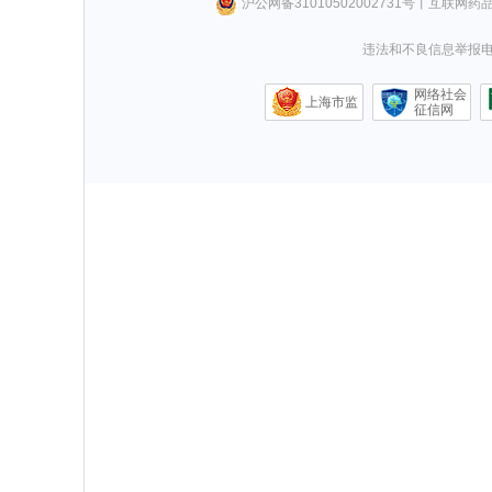
沪公网备31010502002731号
丨
互联网药
违法和不良信息举报电话0
网络社会
上海市监
征信网