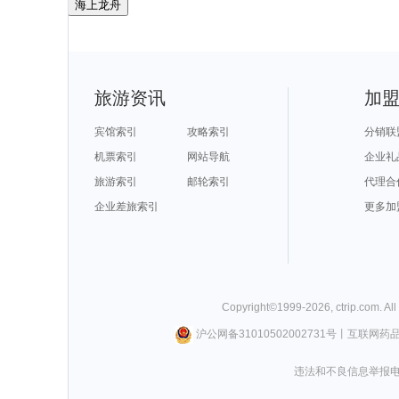
海上龙舟
旅游资讯
加
宾馆索引
攻略索引
分销联
机票索引
网站导航
企业礼
旅游索引
邮轮索引
代理合
企业差旅索引
更多加
Copyright©
1999-
2026
,
ctrip.com
. Al
沪公网备31010502002731号
丨
互联网药
违法和不良信息举报电话0