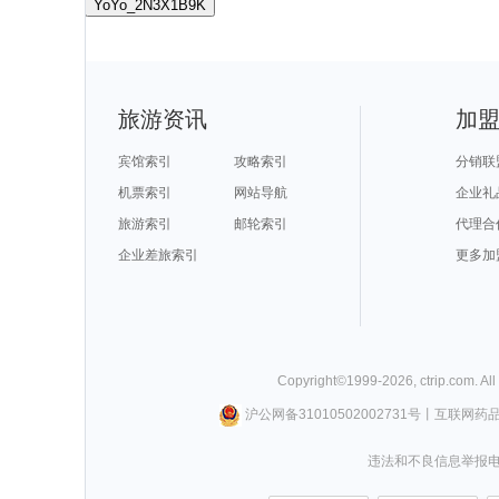
YoYo_2N3X1B9K
旅游资讯
加
宾馆索引
攻略索引
分销联
机票索引
网站导航
企业礼
旅游索引
邮轮索引
代理合
企业差旅索引
更多加
Copyright©
1999-
2026
,
ctrip.com
. Al
沪公网备31010502002731号
丨
互联网药
违法和不良信息举报电话0