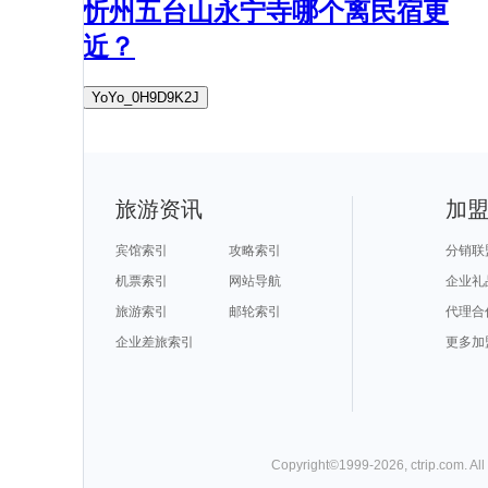
忻州五台山永宁寺哪个离民宿更
近？
YoYo_0H9D9K2J
旅游资讯
加
宾馆索引
攻略索引
分销联
机票索引
网站导航
企业礼
旅游索引
邮轮索引
代理合
企业差旅索引
更多加
Copyright©
1999-
2026
,
ctrip.com
. Al