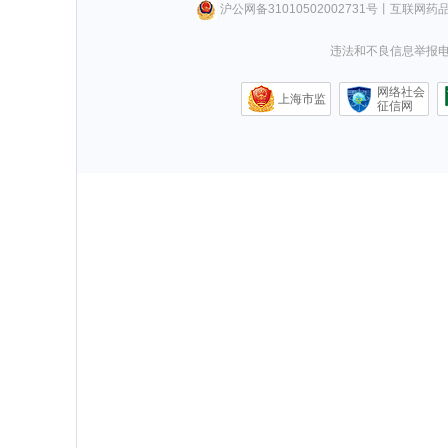
沪公网备31010502002731号
丨
互联网药
违法和不良信息举报电话0
网络社会
上海市监
征信网