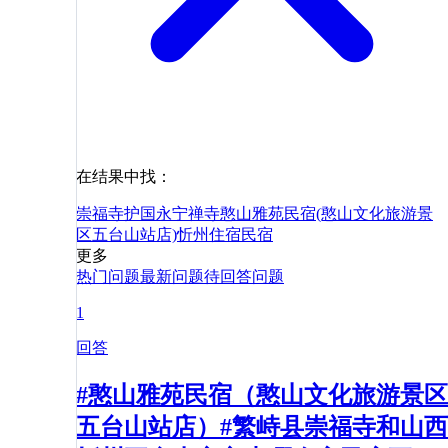
在结果中找：
崇福寺
护国永宁禅寺
憨山雅苑民宿(憨山文化旅游景
区五台山站店)
忻州
住宿
民宿
更多
热门问题
最新问题
待回答问题
1
回答
#憨山雅苑民宿（憨山文化旅游景区
五台山站店）#繁峙县崇福寺和山西