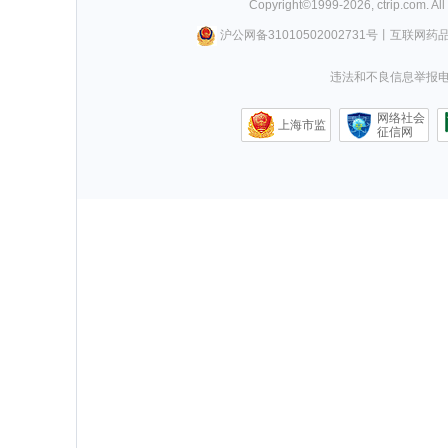
Copyright©
1999-
2026
,
ctrip.com
. Al
沪公网备31010502002731号
丨
互联网药
违法和不良信息举报电话0
网络社会
上海市监
征信网