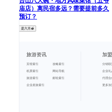
台山八大碗・地方风味菜馆（五爷
庙店）离民宿多远？需要提前多久
预订？
是六月🍯
旅游资讯
加
宾馆索引
攻略索引
分销联
机票索引
网站导航
企业礼
旅游索引
邮轮索引
代理合
企业差旅索引
更多加