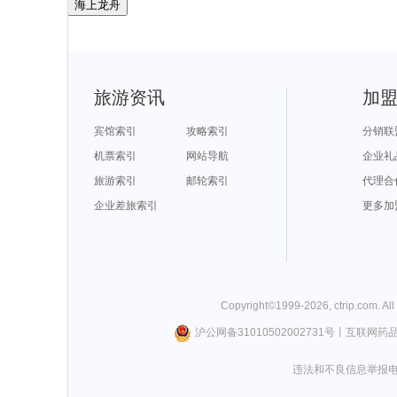
海上龙舟
旅游资讯
加
宾馆索引
攻略索引
分销联
机票索引
网站导航
企业礼
旅游索引
邮轮索引
代理合
企业差旅索引
更多加
Copyright©
1999-
2026
,
ctrip.com
. Al
沪公网备31010502002731号
丨
互联网药
违法和不良信息举报电话0