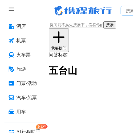
搜索
酒店
机票
我要提问
火车票
问答标签
五台山
旅游
门票·活动
汽车·船票
用车
NEW
AI行程助手