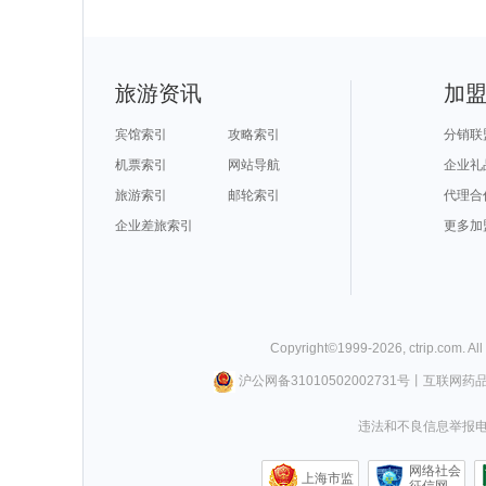
旅游资讯
加
宾馆索引
攻略索引
分销联
机票索引
网站导航
企业礼
旅游索引
邮轮索引
代理合
企业差旅索引
更多加
Copyright©
1999-
2026
,
ctrip.com
. Al
沪公网备31010502002731号
丨
互联网药
违法和不良信息举报电话0
网络社会
上海市监
征信网