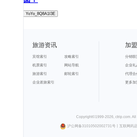
YoYo_8Q8A1I3E
旅游资讯
加
宾馆索引
攻略索引
分销联
机票索引
网站导航
企业礼
旅游索引
邮轮索引
代理合
企业差旅索引
更多加
Copyright©
1999-
2026
,
ctrip.com
. Al
沪公网备31010502002731号
丨
互联网药