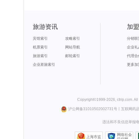
旅游资讯
加
宾馆索引
攻略索引
分销联
机票索引
网站导航
企业礼
旅游索引
邮轮索引
代理合
企业差旅索引
更多加
Copyright©
1999-
2026
,
ctrip.com
. Al
沪公网备31010502002731号
丨
互联网药
违法和不良信息举报电话0
网络社会
上海市监
征信网