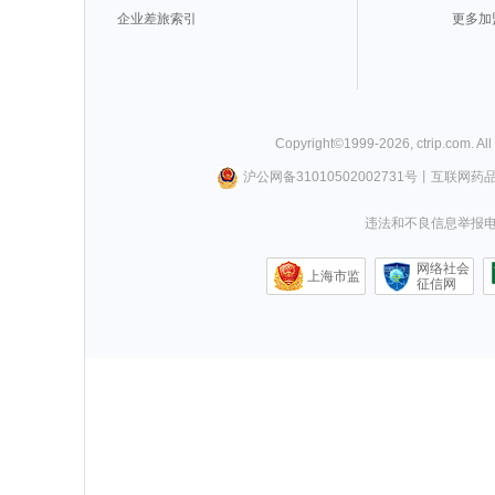
企业差旅索引
更多加
Copyright©
1999-
2026
,
ctrip.com
. Al
沪公网备31010502002731号
丨
互联网药
违法和不良信息举报电话0
网络社会
上海市监
征信网