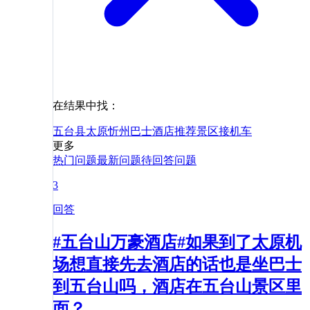
在结果中找：
五台县
太原
忻州
巴士
酒店
推荐
景区
接机
车
更多
热门问题
最新问题
待回答问题
3
回答
#五台山万豪酒店#如果到了太原机
场想直接先去酒店的话也是坐巴士
到五台山吗，酒店在五台山景区里
面？