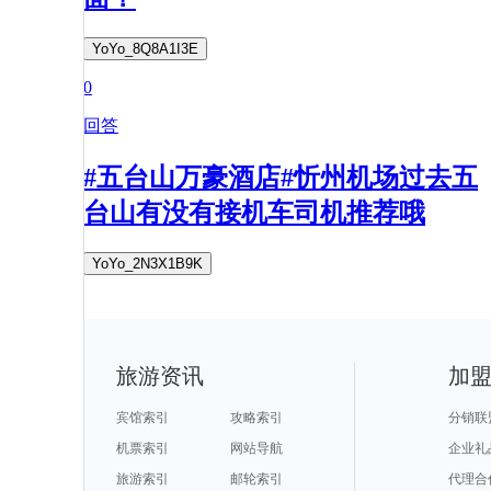
YoYo_8Q8A1I3E
0
回答
#五台山万豪酒店#忻州机场过去五
台山有没有接机车司机推荐哦
YoYo_2N3X1B9K
旅游资讯
加
宾馆索引
攻略索引
分销联
机票索引
网站导航
企业礼
旅游索引
邮轮索引
代理合