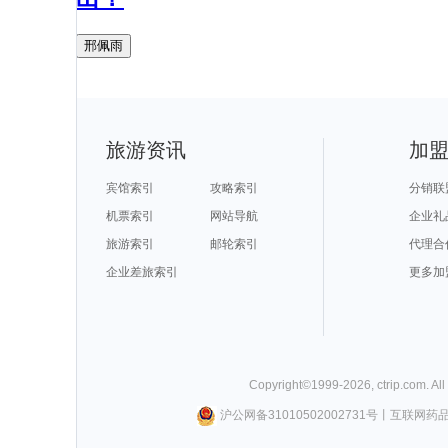
邢佩雨
旅游资讯
加
宾馆索引
攻略索引
分销联
机票索引
网站导航
企业礼
旅游索引
邮轮索引
代理合
企业差旅索引
更多加
Copyright©
1999-
2026
,
ctrip.com
. Al
沪公网备31010502002731号
丨
互联网药