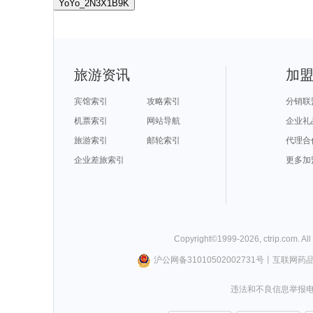
YoYo_2N3X1B9K
旅游资讯
加
宾馆索引
攻略索引
分销联
机票索引
网站导航
企业礼
旅游索引
邮轮索引
代理合
企业差旅索引
更多加
Copyright©
1999-
2026
,
ctrip.com
. Al
沪公网备31010502002731号
丨
互联网药
违法和不良信息举报电话0