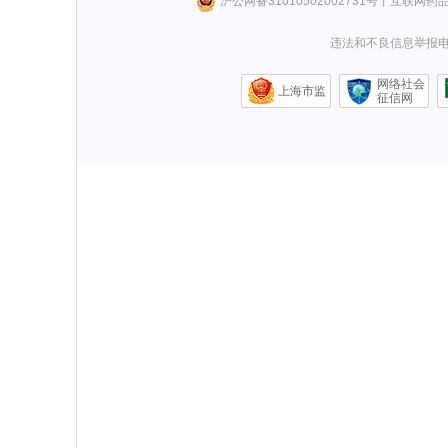
沪公网备31010502002731号
丨
互联网药
违法和不良信息举报电话0
网络社会
上海市监
征信网