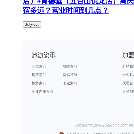
店）#肯德基（五台山悦龙店）离民
宿多远？营业时间到几点？​
July-cc.
旅游资讯
加
宾馆索引
攻略索引
分销联
机票索引
网站导航
企业礼
旅游索引
邮轮索引
代理合
企业差旅索引
更多加
Copyright©
1999-
2026
,
ctrip.com
. Al