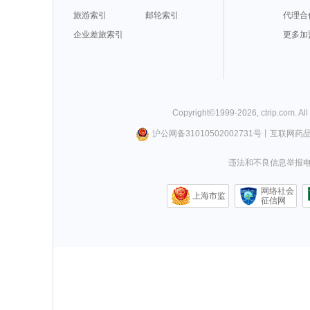
旅游索引
邮轮索引
代理合
企业差旅索引
更多加
Copyright©
1999-
2026
,
ctrip.com
. Al
沪公网备31010502002731号
丨
互联网药
违法和不良信息举报电话0
网络社会
上海市监
征信网