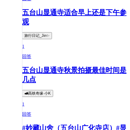
五台山显通寺适合早上还是下午参
观
旅行日记_Jin✨
1
回答
五台山显通寺秋景拍摄最佳时间是
几点
🚅高铁奇缘·小K
1
回答
#妙藏山舍（五台山广化寺店）#显