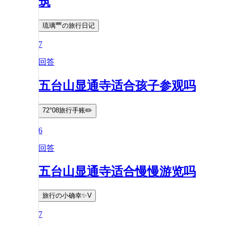
筑
琉璃覀の旅行日记
7
回答
五台山显通寺适合孩子参观吗
72°08旅行手账✏️
6
回答
五台山显通寺适合慢慢游览吗
旅行の小确幸✨V
7