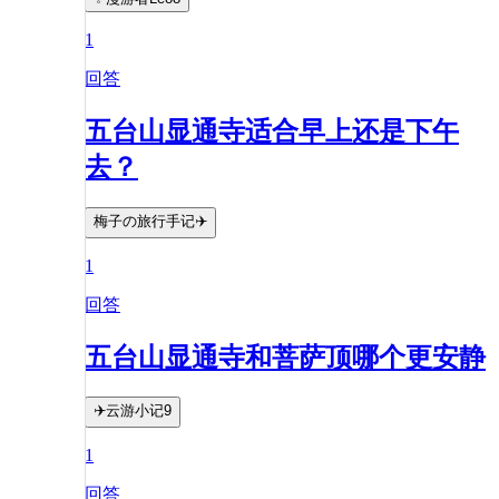
1
回答
五台山显通寺适合早上还是下午
去？
梅子の旅行手记✈️
1
回答
五台山显通寺和菩萨顶哪个更安静
✈️云游小记9
1
回答