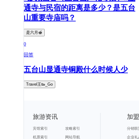
通寺与民宿的距离是多少？是五台
山重要寺庙吗？
是六月🍯
0
回答
五台山显通寺铜殿什么时候人少
Travel王👟_Go
旅游资讯
加
宾馆索引
攻略索引
分销联
机票索引
网站导航
企业礼