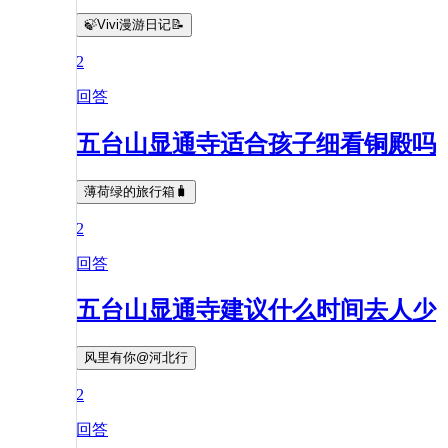
🍃Vivi漫游日记📝
2
回答
五台山显通寺适合孩子细看铜殿吗
薄荷绿的旅行箱🧳
2
回答
五台山显通寺建议什么时间去人少
风里有你@河北行
2
回答