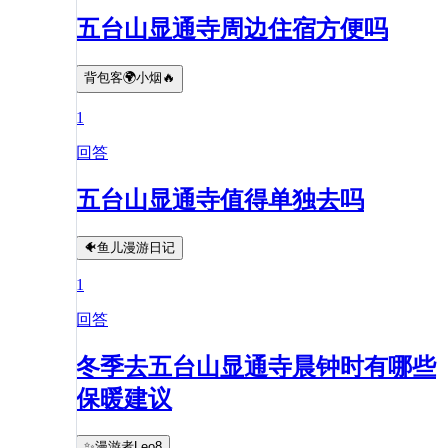
五台山显通寺周边住宿方便吗
背包客🌍小烟🔥
1
回答
五台山显通寺值得单独去吗
🐠鱼儿漫游日记
1
回答
冬季去五台山显通寺晨钟时有哪些
保暖建议
✨漫游者Leo8