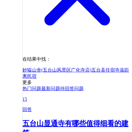
在结果中找：
妙韫山舍(五台山风景区广化寺店)
五台县
住宿
寺庙
距
离
民宿
更多
热门问题
最新问题
待回答问题
15
回答
五台山显通寺有哪些值得细看的建