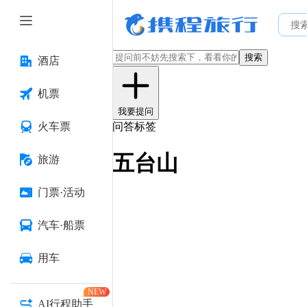
搜索
酒店
机票
我要提问
火车票
问答标签
五台山
旅游
门票·活动
汽车·船票
用车
NEW
AI行程助手