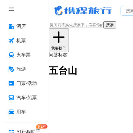
搜索
酒店
机票
我要提问
火车票
问答标签
五台山
旅游
门票·活动
汽车·船票
用车
NEW
AI行程助手