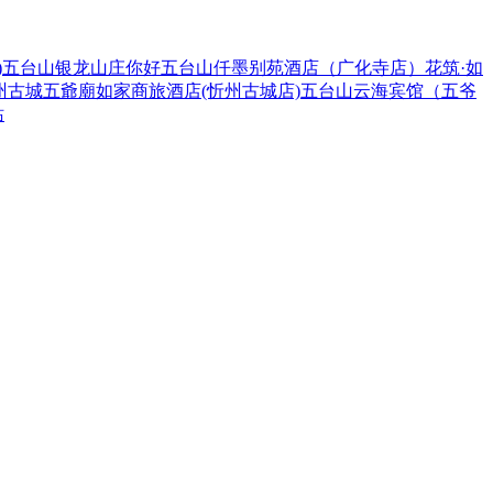
)
五台山银龙山庄
你好
五台山仟墨别苑酒店（广化寺店）
花筑·如
州古城
五爺廟
如家商旅酒店(忻州古城店)
五台山云海宾馆（五爷
站