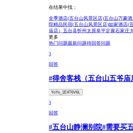
在结果中找：
全季酒店(五台山风景区店)
五台山万豪酒
院精品民宿(五台山风景区店)
如家酒店(
庙店）
五台县
忻州
太原
阜平
定襄
石家庄
更多
热门问题
最新问题
待回答问题
3
回答
#得舍客栈（五台山五爷庙
YoYo_1E4T6V6L
3
回答
#五台山静澜别院#需要买