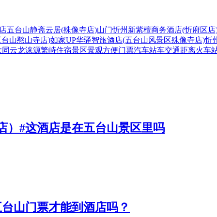
店
五台山静斋云居(殊像寺店)
山门
忻州新紫檀商务酒店(忻府区店
五台山憨山寺店)
如家UP华驿智旅酒店(五台山风景区殊像寺店)
忻
大同
云龙
涞源
繁峙
住宿
景区
景观
方便
门票
汽车站
车
交通
距离
火车
店）#这酒店是在五台山景区里吗
五台山门票才能到酒店吗？