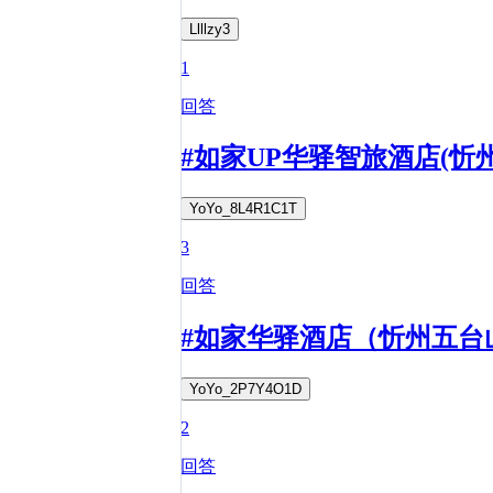
Llllzy3
1
回答
#如家UP华驿智旅酒店(
YoYo_8L4R1C1T
3
回答
#如家华驿酒店（忻州五台
YoYo_2P7Y4O1D
2
回答