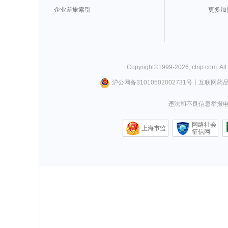
企业差旅索引
更多加
Copyright©
1999-
2026
,
ctrip.com
. Al
沪公网备31010502002731号
丨
互联网药
违法和不良信息举报电话0
网络社会
上海市监
征信网