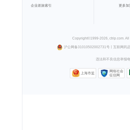
企业差旅索引
更多加
Copyright©
1999-
2026
,
ctrip.com
. Al
沪公网备31010502002731号
丨
互联网药
违法和不良信息举报电话0
网络社会
上海市监
征信网