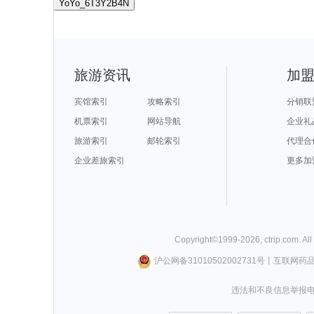
YoYo_6T3Y2B4N
旅游资讯
加
宾馆索引
攻略索引
分销联
机票索引
网站导航
企业礼
旅游索引
邮轮索引
代理合
企业差旅索引
更多加
Copyright©
1999-
2026
,
ctrip.com
. Al
沪公网备31010502002731号
丨
互联网药
违法和不良信息举报电话0