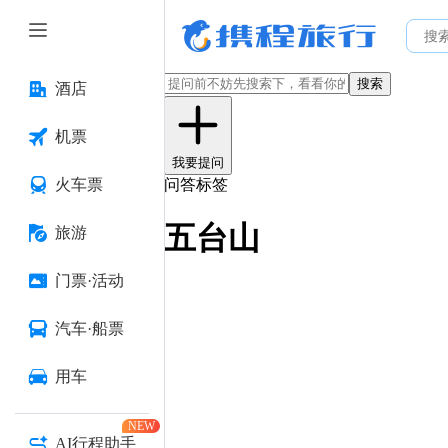
搜索
酒店
机票
我要提问
火车票
问答标签
五台山
旅游
门票·活动
汽车·船票
用车
NEW
AI行程助手