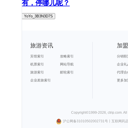
有，停哪儿呢？
YoYo_3B3N3D7S
旅游资讯
加
宾馆索引
攻略索引
分销联
机票索引
网站导航
企业礼
旅游索引
邮轮索引
代理合
企业差旅索引
更多加
Copyright©
1999-
2026
,
ctrip.com
. Al
沪公网备31010502002731号
丨
互联网药