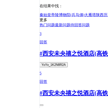
在结果中找：
秦始皇帝陵博物院(兵马俑)
大雁塔
陕西历
更多
热门问题
最新问题
待回答问题
3
回答
#西安未央禧之悦酒店(高
YoYo_1K2N8R2A
5
回答
#西安未央禧之悦酒店(高