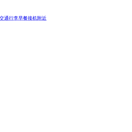
交通
行李
早餐
接机
附近