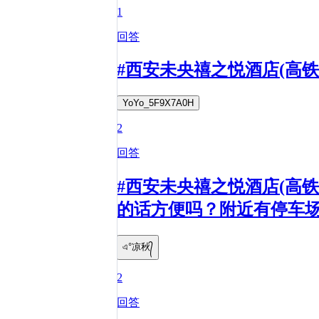
1
回答
#西安未央禧之悦酒店(高
YoYo_5F9X7A0H
2
回答
#西安未央禧之悦酒店(高
的话方便吗？附近有停车
এ°凉秋᭄
2
回答