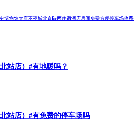
史博物馆
大唐不夜城
北京
陕西
住宿
酒店
房间
免费
方便
停车场
收费
铁北站店）#有地暖吗？
铁北站店）#有免费的停车场吗