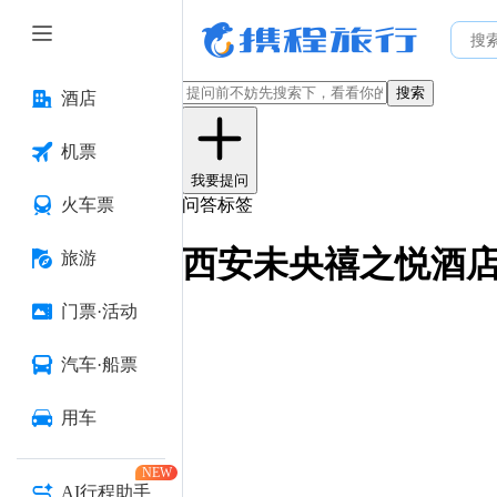
搜索
酒店
机票
我要提问
火车票
问答标签
西安未央禧之悦酒店
旅游
门票·活动
汽车·船票
用车
NEW
AI行程助手