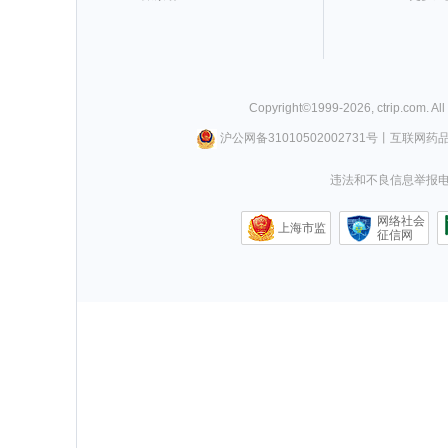
Copyright©
1999-
2026
,
ctrip.com
. Al
沪公网备31010502002731号
丨
互联网药
违法和不良信息举报电话0
网络社会
上海市监
征信网