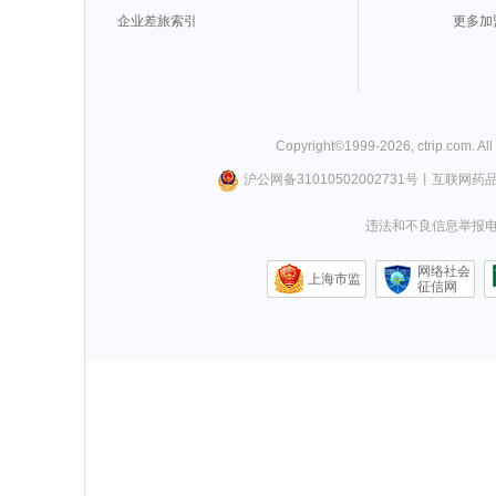
企业差旅索引
更多加
Copyright©
1999-
2026
,
ctrip.com
. Al
沪公网备31010502002731号
丨
互联网药
违法和不良信息举报电话0
网络社会
上海市监
征信网