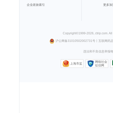
企业差旅索引
更多加
Copyright©
1999-
2026
,
ctrip.com
. Al
沪公网备31010502002731号
丨
互联网药
违法和不良信息举报电话0
网络社会
上海市监
征信网