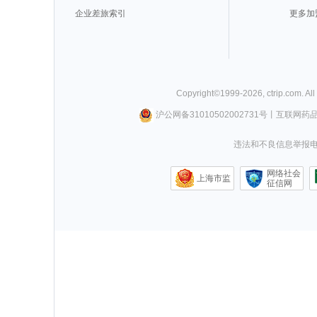
企业差旅索引
更多加
Copyright©
1999-
2026
,
ctrip.com
. Al
沪公网备31010502002731号
丨
互联网药
违法和不良信息举报电话0
网络社会
上海市监
征信网