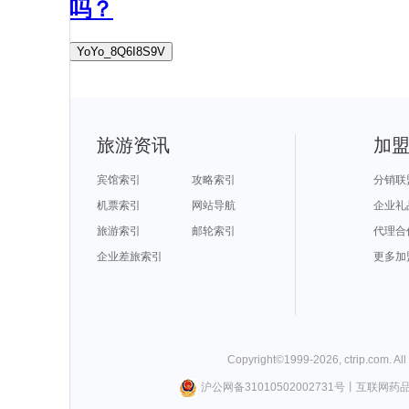
吗？
YoYo_8Q6I8S9V
旅游资讯
加
宾馆索引
攻略索引
分销联
机票索引
网站导航
企业礼
旅游索引
邮轮索引
代理合
企业差旅索引
更多加
Copyright©
1999-
2026
,
ctrip.com
. Al
沪公网备31010502002731号
丨
互联网药