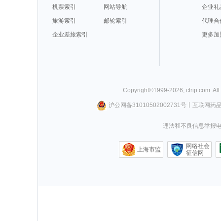
机票索引
网站导航
企业礼
旅游索引
邮轮索引
代理合
企业差旅索引
更多加
Copyright©
1999-
2026
,
ctrip.com
. Al
沪公网备31010502002731号
丨
互联网药
违法和不良信息举报电话0
网络社会
上海市监
征信网