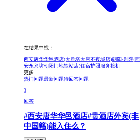
在结果中找：
西安唐华华邑酒店(大雁塔大唐不夜城店)
朝阳·别院(西
安永兴坊朝阳门地铁站店)
住宿
护照
服务
接机
更多
热门问题
最新问题
待回答问题
3
回答
#西安唐华华邑酒店#贵酒店外宾(非
中国籍)能入住么？