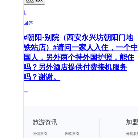
达达1988
1
回答
#朝阳·别院（西安永兴坊朝阳门地
铁站店）#请问一家人入住，一个中
国人，另外两个持外国护照，能住
吗？另外酒店提供付费接机服务
吗？谢谢。
旅游资讯
加
宾馆索引
攻略索引
分销联